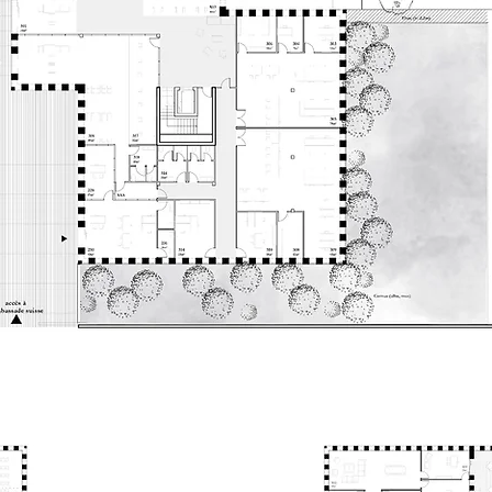
© bordas+peiro / 