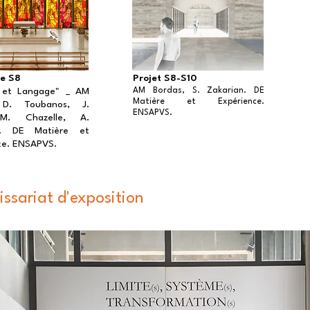
e S8
Projet S8-S10
 et Langage" _ AM
AM Bordas, S. Zakarian. DE
Matière et Expérience.
 D. Toubanos, J.
ENSAPVS. ​
M. Chazelle, A.
o. DE Matière et
ce. ENSAPVS.
ssariat d'exposition