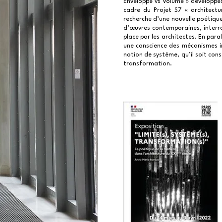
Enveloppe vs Volume » développés
cadre du Projet S7 « architectu
recherche d’une nouvelle poétique
d’œuvres contemporaines, interrog
place par les architectes. En par
une conscience des mécanismes im
notion de système, qu’il soit cons
transformation.