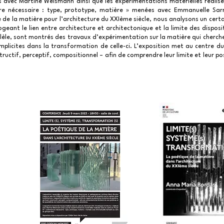
 avec Martine Weismann ainsi que les expérimentations matérielles réalisé
re nécessaire : type, prototype, matière » menées avec Emmanuelle Sarr
 de la matière pour l’architecture du XXIème siècle, nous analysons un cer
eant le lien entre architecture et architectonique et la limite des disposi
allèle, sont montrés des travaux d’expérimentation sur la matière qui cherch
plicites dans la transformation de celle-ci. L’exposition met au centre du
tructif, perceptif, compositionnel – afin de comprendre leur limite et leur pos