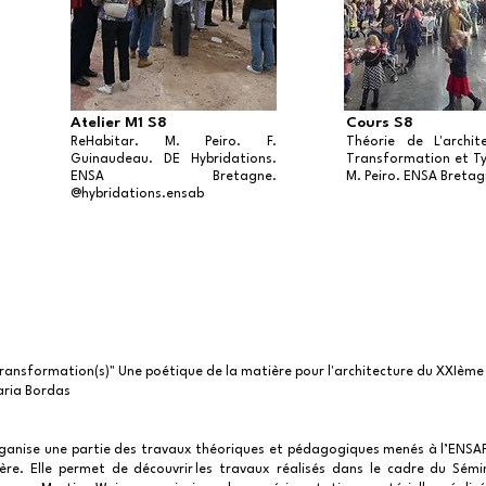
Atelier M1 S8
Cours S8
ReHabitar. M. Peiro. F.
Théorie de L'archit
Guinaudeau. DE Hybridations.
Transformation et Ty
ENSA Bretagne.
M. Peiro. ENSA Bretag
@hybridations.ensab
transformation(s)" Une poétique de la matière pour l'architecture du XXIème 
aria Bordas
rganise une partie des travaux théoriques et pédagogiques menés à l’ENSA
ère. Elle permet de découvrir les travaux réalisés dans le cadre du Sémi