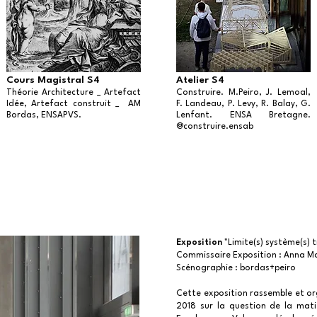
Cours Magistral S4
Atelier S4
Théorie Architecture _ Artefact
Construire. M.Peiro, J. Lemoal,
Idée, Artefact construit _ AM
F. Landeau, P. Levy, R. Balay, G.
Bordas, ENSAPVS.
Lenfant. ENSA Bretagne.
@construire.ensab
Exposition
"Limite(s) système(s) 
Commissaire Exposition : Anna M
Scénographie : bordas+peiro
Cette exposition rassemble et o
2018 sur la question de la mati