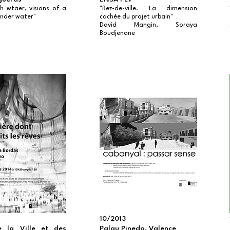
th wtaer, visions of a
"Rez-de-ville. La dimension
under water"
cachée du projet urbain"
David Mangin, Soraya
Boudjenane
10/2013
 la Ville et des
Palau Pineda, Valence