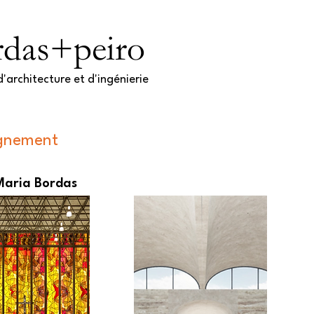
rdas+peiro
'architecture et d'ingénierie​
gnement
aria Bordas