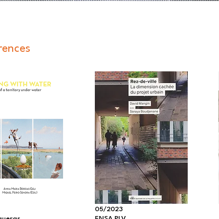
rences
05/2023
gueras
ENSA PLV