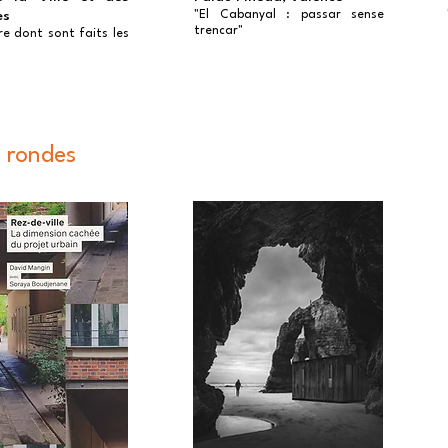
es
"El Cabanyal : passar sense
trencar"
re dont sont faits les
s rondes