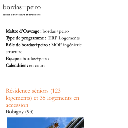
bordas+peiro
agence d'architecture et d'ingénierie​
Maître d’Ouvrage :
bordas+peiro
Type de programme :
ERP Logements
Rôle de bordas+peiro :
MOE ingénierie
structure
Equipe :
bordas+peiro
Calendrier :
en cours
Résidence séniors (123
logements) et 35 logements en
accession​
Bobigny (93)