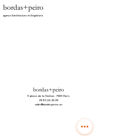
bordas+peiro
agence d'architecture et d'ingénierie​
bordas+peiro
11 place de la Nation, 75011 Paris
09.83.26.30.09
adm@bordaspeiro.eu