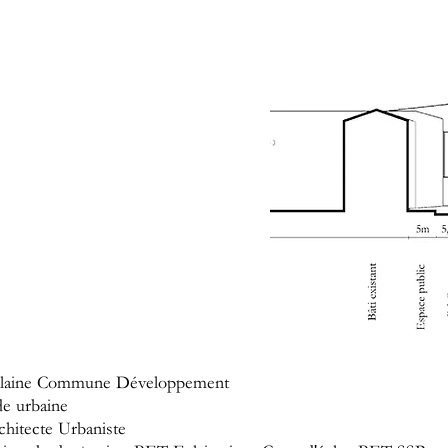
laine Commune Développement
e urbaine
chitecte Urbaniste