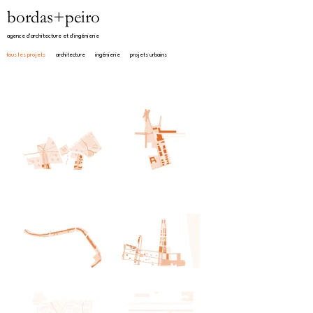
bordas+peiro
agence d'architecture et d'ingénierie​
tous les projets
architecture
ingénierie
projets urbains